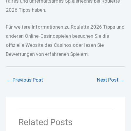
faires und unterhaltsames Spielerlebnis bei Roulette
2026 Tipps haben.
Für weitere Informationen zu Roulette 2026 Tipps und
anderen Online-Casinospielen besuchen Sie die
offizielle Website des Casinos oder lesen Sie
Bewertungen von erfahrenen Spielern.
←
Previous Post
Next Post
→
Related Posts