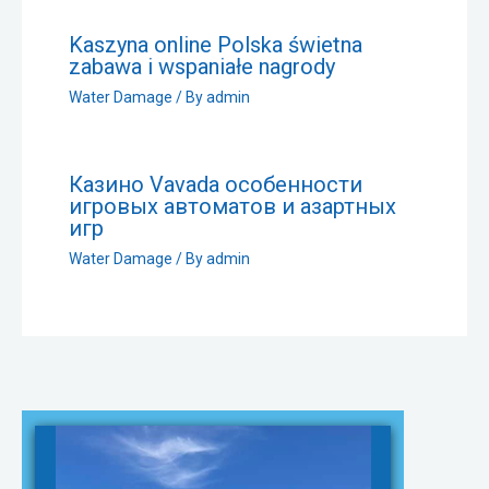
Kaszyna online Polska świetna
zabawa i wspaniałe nagrody
Water Damage
/ By
admin
Казино Vavada особенности
игровых автоматов и азартных
игр
Water Damage
/ By
admin