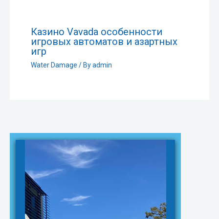
Казино Vavada особенности
игровых автоматов и азартных
игр
Water Damage
/ By
admin