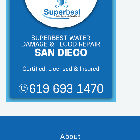
About