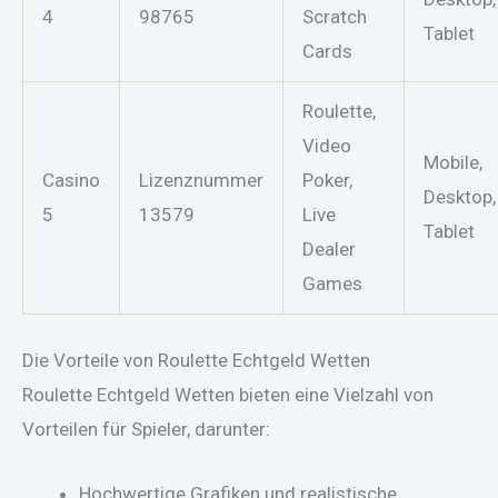
4
98765
Scratch
Tablet
Cards
Roulette,
Video
Mobile,
Casino
Lizenznummer
Poker,
Desktop,
5
13579
Live
Tablet
Dealer
Games
Die Vorteile von Roulette Echtgeld Wetten
Roulette Echtgeld Wetten bieten eine Vielzahl von
Vorteilen für Spieler, darunter:
Hochwertige Grafiken und realistische