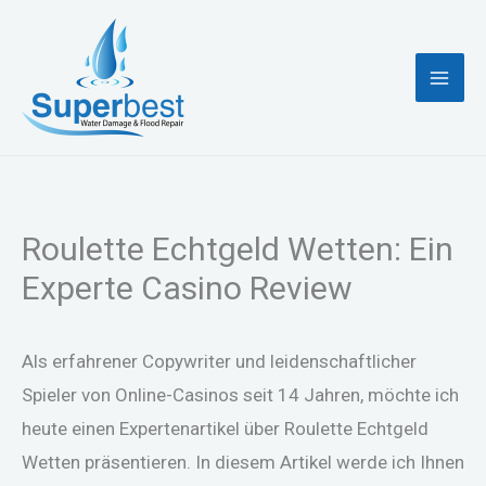
Skip
to
content
Roulette Echtgeld Wetten: Ein
Experte Casino Review
Als erfahrener Copywriter und leidenschaftlicher
Spieler von Online-Casinos seit 14 Jahren, möchte ich
heute einen Expertenartikel über Roulette Echtgeld
Wetten präsentieren. In diesem Artikel werde ich Ihnen